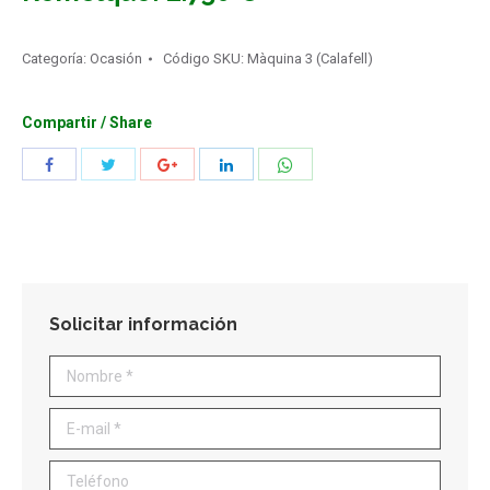
Categoría:
Ocasión
Código SKU:
Màquina 3 (Calafell)
Compartir / Share
Compartir
Compartir
Compartir
Compartir
Compartir
con
con
con
con
con
Twitter
WhatsApp
Facebook
Google+
LinkedIn
Solicitar información
Nombre *
E-mail *
Teléfono